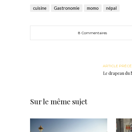
dans
dans
(ouvre
une
une
dans
cuisine
Gastronomie
momo
népal
nouvelle
nouvelle
une
fenêtre)
fenêtre)
nouvelle
fenêtre)
8 Commentaires
ARTICLE PRÉC
Le drapeau du 
Sur le même sujet