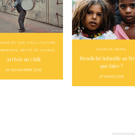
IQUE DU SUD
,
CHILI
,
CULTURE
,
HUMEUR
,
NEPAL
TRONOMIE
,
RÉCITS DE VOYAGE
Mendicité infantile au Né
Arrivée au Chili
que faire ?
29 NOVEMBRE 2015
27 MARS 2015