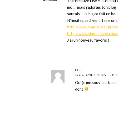
J’ai retrouvé Lise !!! Coucou 
moi… mais j’adorais ton blog, 
sautais… Huhu, ca fait un bail
N’hésite pas à venir faire un
http://www.charliebreval.co
http://www.singenhiver.cana
J’ai un nouveau favoris !
LISE
13 OCTOBRE 2011 AT 12 H 2
Oui je me souviens bien.
donc