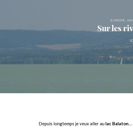
EUROPE
,
HO
Sur les ri
1
Depuis longtemps je veux aller au
lac Balaton
… 