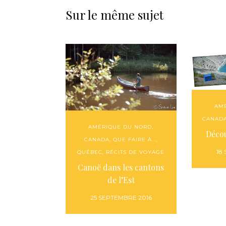
Sur le même sujet
AM
CANAD
AMÉRIQUE DU NORD
,
Décou
CANADA
,
QUE FAIRE À...
,
18
QUÉBEC
,
RÉCITS DE VOYAGE
Canoë dans les cantons
de l’Est
25 SEPTEMBRE 2016