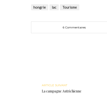
Twitter(ouvre
Facebook(ouvre
Google+
dans
dans
(ouvre
une
une
dans
hongrie
lac
Tourisme
nouvelle
nouvelle
une
fenêtre)
fenêtre)
nouvelle
fenêtre)
6 Commentaires
ARTICLE SUIVANT
La campagne Autrichienne