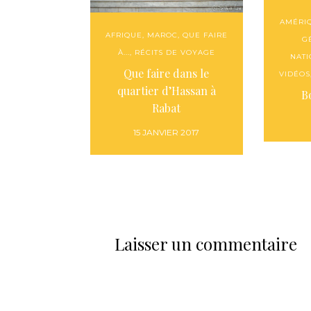
AMÉRI
AFRIQUE
,
MAROC
,
QUE FAIRE
G
À...
,
RÉCITS DE VOYAGE
NAT
Que faire dans le
VIDÉOS
quartier d’Hassan à
Bo
Rabat
15 JANVIER 2017
Laisser un commentaire