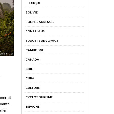
BELGIQUE
BOLIVIE
BONNES ADRESSES
BONS PLANS
BUDGETS DE VOYAGE
CAMBODGE
CANADA
M
CHILI
g
CUBA
CULTURE
CYCLOTOURISME
imerait
uyante.
ESPAGNE
aller