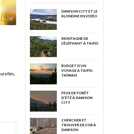
DAWSON CITY ET LE
KLONDIKE EN VIDÉO
MONTAGNE DE
L’ÉLÉPHANT À TAIPEI
BUDGET D’UN
VOYAGE À TAIPEI,
urelles,
TAÏWAN
FEUX DE FORÊT
D’ÉTÉ À DAWSON
CITY
CHERCHER ET
TROUVER DE L’OR À
DAWSON