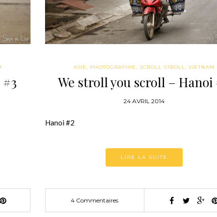
M
ASIE
,
PHOTOGRAPHIE
,
SCROLL STROLL
,
VIETNAM
i #3
We stroll you scroll – Hanoi
24 AVRIL 2014
Hanoi #2
LIRE LA SUITE
4 Commentaires