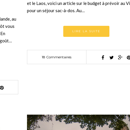
et le Laos, voici un article sur le budget à prévoir au 
pour un séjour sac-à-dos. Au…
lande, au
tôt vous
LIRE LA SUITE
 En
t-goût…
18 Commentaires