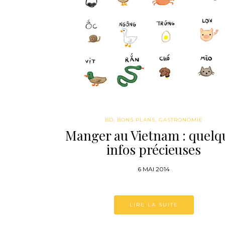
BD
,
BONS PLANS
,
GASTRONOMIE
Manger au Vietnam : quelq
infos précieuses
6 MAI 2014
LIRE LA SUITE