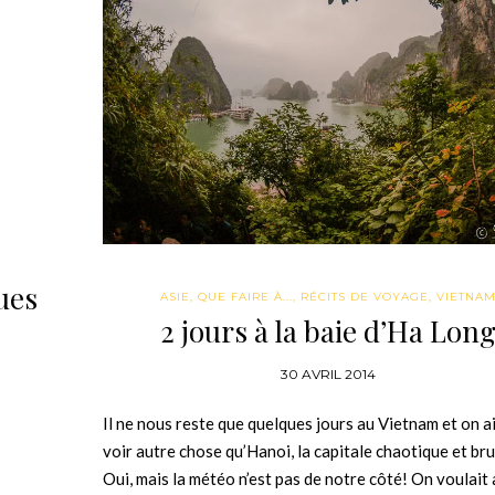
ues
ASIE
,
QUE FAIRE À...
,
RÉCITS DE VOYAGE
,
VIETNA
2 jours à la baie d’Ha Lon
30 AVRIL 2014
Il ne nous reste que quelques jours au Vietnam et on a
voir autre chose qu’Hanoi, la capitale chaotique et br
Oui, mais la météo n’est pas de notre côté! On voulait 