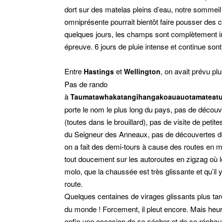
dort sur des matelas pleins d’eau, notre sommeil 
omniprésente pourrait bientôt faire pousser des c
quelques jours, les champs sont complètement ino
épreuve. 6 jours de pluie intense et continue sont
Entre
et
, on avait prévu p
Hastings
Wellington
Pas de rando
à
Taumatawhakatangihangakoauauotamateatu
porte le nom le plus long du pays, pas de décou
(toutes dans le brouillard), pas de visite de petit
du Seigneur des Anneaux, pas de découvertes de
on a fait des demi-tours à cause des routes en m
tout doucement sur les autoroutes en zigzag où l
molo, que la chaussée est très glissante et qu’il
route.
Quelques centaines de virages glissants plus tard,
du monde ! Forcement, il pleut encore. Mais heure
enfin une occasion de se sécher et de se récha