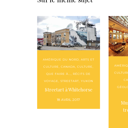
AMÉRIQUE DU NORD
,
ARTS ET
AMÉRIQ
CULTURE
,
CANADA
,
CULTURE
,
CULTUR
QUE FAIRE À...
,
RÉCITS DE
C
VOYAGE
,
STREETART
,
YUKON
GÉOL
Streetart à Whitehorse
18 AVRIL 2017
Mus
tr