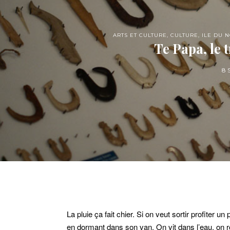
ARTS ET CULTURE
,
CULTURE
,
ILE DU 
Te Papa, le 
8 
La pluie ça fait chier. Si on veut sortir profiter
en dormant dans son van. On vit dans l’eau, on r