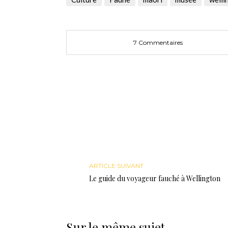
nouvelle
nouvelle
une
fenêtre)
fenêtre)
nouvelle
fenêtre)
7 Commentaires
ARTICLE SUIVANT
Le guide du voyageur fauché à Wellington
Sur le même sujet