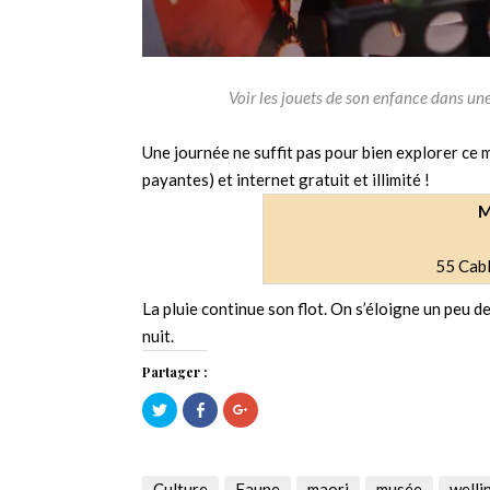
Voir les jouets de son enfance dans un
Une journée ne suffit pas pour bien explorer ce
payantes) et internet gratuit et illimité !
M
55 Cabl
La pluie continue son flot. On s’éloigne un peu d
nuit.
Partager :
Cliquez
Cliquez
Cliquez
pour
pour
pour
partager
partager
partager
sur
sur
sur
Twitter(ouvre
Facebook(ouvre
Google+
dans
dans
(ouvre
une
une
dans
Culture
Faune
maori
musée
welli