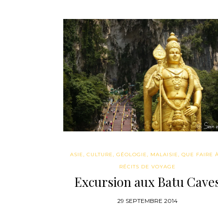
ASIE
,
CULTURE
,
GÉOLOGIE
,
MALAISIE
,
QUE FAIRE À.
RÉCITS DE VOYAGE
Excursion aux Batu Cave
29 SEPTEMBRE 2014