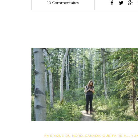
10 Commentaires
AMÉRIQUE DU NORD
,
CANADA
,
QUE FAIRE À...
,
YU