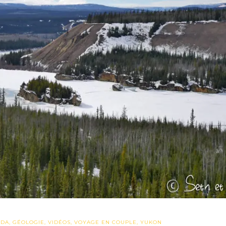
ADA
,
GÉOLOGIE
,
VIDÉOS
,
VOYAGE EN COUPLE
,
YUKON