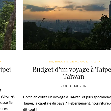
N
ASIE
,
BUDGETS DE VOYAGE
,
TAÏWAN
ipei
Budget d’un voyage à Taipe
Taïwan
2 OCTOBRE 2017
t
e Yukon et
Combien coûte un voyage à Taiwan, et plus spécialem
osse île
Taipei, la capitale du pays ? Hébergement, nourriture,
tures
dit tout !