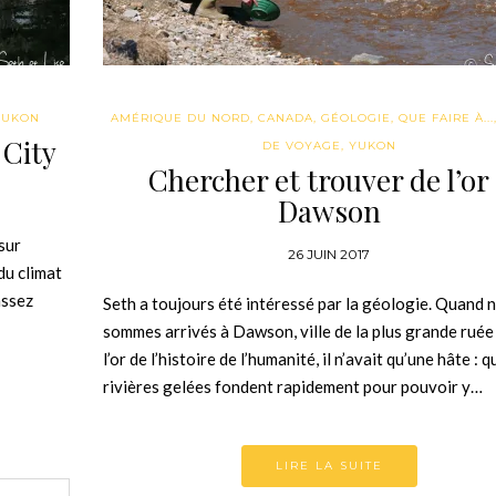
YUKON
AMÉRIQUE DU NORD
,
CANADA
,
GÉOLOGIE
,
QUE FAIRE À...
 City
DE VOYAGE
,
YUKON
Chercher et trouver de l’or
Dawson
sur
26 JUIN 2017
du climat
assez
Seth a toujours été intéressé par la géologie. Quand 
sommes arrivés à Dawson, ville de la plus grande ruée
l’or de l’histoire de l’humanité, il n’avait qu’une hâte : q
rivières gelées fondent rapidement pour pouvoir y…
LIRE LA SUITE