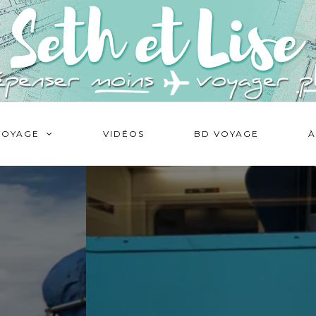
VOYAGE
VIDÉOS
BD VOYAGE
À
AVANT DE PARTIR
,
PRÉPARER SON VOYAGE
Quel sac à dos pour partir en
voyage