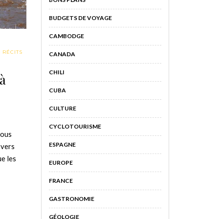
BUDGETS DE VOYAGE
CAMBODGE
,
RÉCITS
CANADA
CHILI
 à
CUBA
CULTURE
CYCLOTOURISME
nous
ESPAGNE
 vers
ue les
EUROPE
FRANCE
GASTRONOMIE
GÉOLOGIE