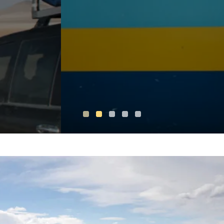
Le sac à dos parfait n’existe pas. Chaque personne trouvera
son bonheur dans un sac à dos différent selon...
LIRE LA SUITE